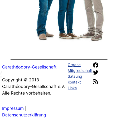
Faceboo
Organe
Carathéodory-Gesellschaft
Mitgliedschaft
Twitter
Satzung
RSS-Feed
Copyright © 2013
Kontakt
Carathéodory-Gesellschaft e.V.
Links
Alle Rechte vorbehalten.
Impressum
|
Datenschutzerklärung